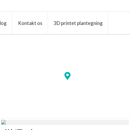
log
Kontakt os
3D printet plantegning